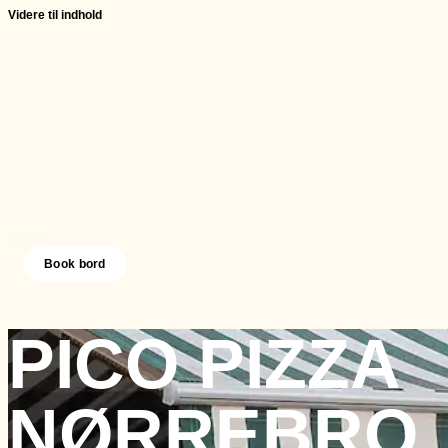
Videre til indhold
DA
EN
•
Book bord
PICO PIZZA
NØRREBRO