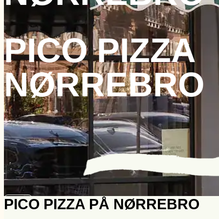
PICO PIZZA
NØRREBRO
Book bord
PICO PIZZA PÅ NØRREBRO
Takeaway