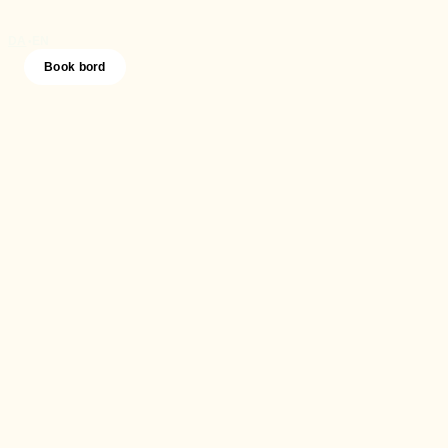
DA
EN
•
Book bord