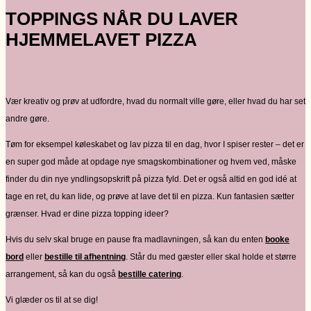
TOPPINGS NÅR DU LAVER
HJEMMELAVET PIZZA
Vær kreativ og prøv at udfordre, hvad du normalt ville gøre, eller hvad du har set
andre gøre.
Tøm for eksempel køleskabet og lav pizza til en dag, hvor I spiser rester – det er
en super god måde at opdage nye smagskombinationer og hvem ved, måske
finder du din nye yndlingsopskrift på pizza fyld. Det er også altid en god idé at
tage en ret, du kan lide, og prøve at lave det til en pizza. Kun fantasien sætter
grænser. Hvad er dine pizza topping ideer?
Hvis du selv skal bruge en pause fra madlavningen, så kan du enten
booke
bord
eller
bestille til afhentning
. Står du med gæster eller skal holde et større
arrangement, så kan du også
bestille catering
.
Vi glæder os til at se dig!