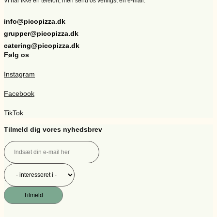
Vi har ikke en telefon, men send os venligst en e-mail:
info@picopizza.dk
grupper@picopizza.dk
catering@picopizza.dk
Følg os
Instagram
Facebook
TikTok
Tilmeld dig vores nyhedsbrev
Tilmeld