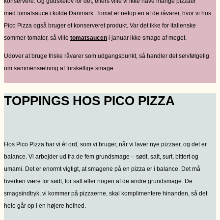
konservere. Og gudskelov for det, ellers ville vi ikke have mange pizzaer
med tomatsauce i kolde Danmark. Tomat er netop en af de råvarer, hvor vi hos
Pico Pizza også bruger et konserveret produkt. Var det ikke for italienske
sommer-tomater, så ville
tomatsaucen
i januar ikke smage af meget.
Udover at bruge friske råvarer som udgangspunkt, så handler det selvfølgelig
om sammensætning af forskellige smage.
TOPPINGS HOS PICO PIZZA
Hos Pico Pizza har vi ét ord, som vi bruger, når vi laver nye pizzaer, og det er
balance. Vi arbejder ud fra de fem grundsmage – sødt, salt, surt, bittert og
umami. Det er enormt vigtigt, at smagene på en pizza er i balance. Det må
hverken være for sødt, for salt eller nogen af de andre grundsmage. De
smagsindtryk, vi kommer på pizzaerne, skal komplimentere hinanden, så det
hele går op i en højere helhed.