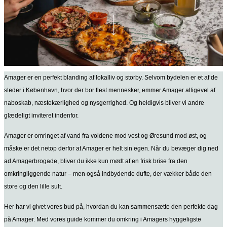
Amager er en perfekt blanding af lokalliv og storby. Selvom bydelen er et af de
steder i København, hvor der bor flest mennesker, emmer Amager alligevel af
naboskab, næstekærlighed og nysgerrighed. Og heldigvis bliver vi andre
glædeligt inviteret indenfor.
Amager er omringet af vand fra voldene mod vest og Øresund mod øst, og
måske er det netop derfor at Amager er helt sin egen. Når du bevæger dig ned
ad Amagerbrogade, bliver du ikke kun mødt af en frisk brise fra den
omkringliggende natur – men også indbydende dufte, der vækker både den
store og den lille sult.
Her har vi givet vores bud på, hvordan du kan sammensætte den perfekte dag
på Amager. Med vores guide kommer du omkring i Amagers hyggeligste