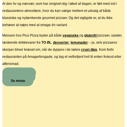
Al den liv og nærvær, som har omgivet dig i løbet af dagen, er ført med ind i
restaurantens atmosfære, hvor du kan vælge mellem et udvalg af både
klassiske og nytænkende gourmet pizzaer. Og det vigtigste er, at du ikke
behøver at nøjes med at smage én variant.
Menuen hos Pico Pizza byder på både
veganske
og
glutenfri
pizzaer, salater,
læskende drikkevarer fra
TO ØL
,
desserter
,
lemonader
– ja, selv pizzaens
skorper bliver kræset om, når de dyppes i de lækre
crust dips
. Kom forbi
restauranten på Amagerbrogade, og tag et velfortjent hvil til enten frokost eller
aftensmad.
Book bord
Takeaway
Se menu