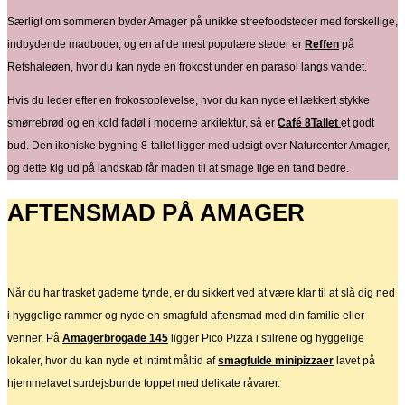
Særligt om sommeren byder Amager på unikke streefoodsteder med forskellige,
indbydende madboder, og en af de mest populære steder er
Reffen
på
Refshaleøen, hvor du kan nyde en frokost under en parasol langs vandet.
Hvis du leder efter en frokostoplevelse, hvor du kan nyde et lækkert stykke
smørrebrød og en kold fadøl i moderne arkitektur, så er
Café 8Tallet
et godt
bud. Den ikoniske bygning 8-tallet ligger med udsigt over Naturcenter Amager,
og dette kig ud på landskab får maden til at smage lige en tand bedre.
AFTENSMAD PÅ AMAGER
Når du har trasket gaderne tynde, er du sikkert ved at være klar til at slå dig ned
i hyggelige rammer og nyde en smagfuld aftensmad med din familie eller
venner. På
Amagerbrogade 145
ligger Pico Pizza i stilrene og hyggelige
lokaler, hvor du kan nyde et intimt måltid af
smagfulde minipizzaer
lavet på
hjemmelavet surdejsbunde toppet med delikate råvarer.