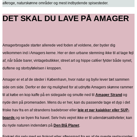
afkroge, naturskønne områder og mest indbydende spisesteder.
DET SKAL DU LAVE PÅ AMAGER
Amagerbrogade starter allerede ved foden af voldene, der byder dig
velkommen ind i Amagers kerne. Her er den urbane stemning ikke til at tage fejl
af, når både barer, vintagebutikker, street art og hippe caféer fylder både synet,
duftene og storbyfølelsen i kroppen.
Amager er et af de steder i København, hvor natur og byliv lever tæt sammen
side om side. Derfor er der rig mulighed for at udnytte Amagers skønne rammer
til at købe en kop kaffe på en sidegade og smutte ned til
Amager Strand
og
nyde den på promenaden. Mens du er her, kan du passende tage et dyp i det
friske hav fra en af strandens badebroer eller
leje et par kajakker eller SUP-
boards
og se byen fra havet. Selv hvis vejret ikke er til udendørsaktiviteter, kan
du nyde naturen indendørs på
Den Blå Planet
.
Forkæl dig selv med en frokost eller aftensmad fra en af de nyeste restauranter